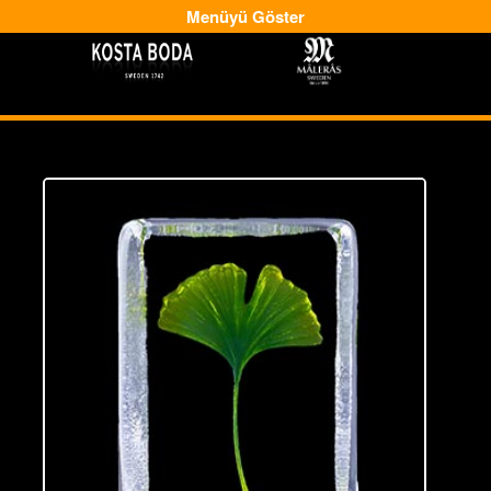
Menüyü Göster
-
-->