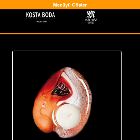
Menüyü Göster
-
-->