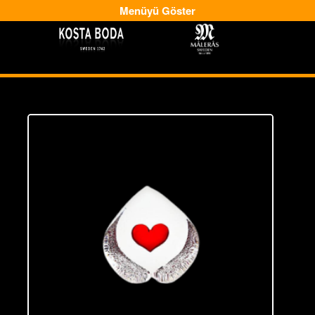
Menüyü Göster
-
-->