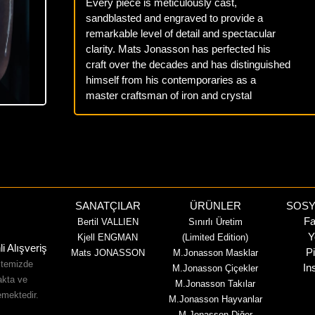
Every piece is meticulously cast,
sandblasted and engraved to provide a
remarkable level of detail and spectacular
clarity. Mats Jonasson has perfected his
craft over the decades and has distinguished
himself from his contemporaries as a
master craftsman of iron and crystal
SANATÇILAR
ÜRÜNLER
SOSY
Fa
Bertil VALLIEN
Sınırlı Üretim
Y
Kjell ENGMAN
(Limited Edition)
i Alışveriş
Pi
Mats JONASSON
M.Jonasson Masklar
sitemizde
In
M.Jonasson Çiçekler
akta ve
M.Jonasson Takılar
emektedir.
M.Jonasson Hayvanlar
M.Jonasson Diğer