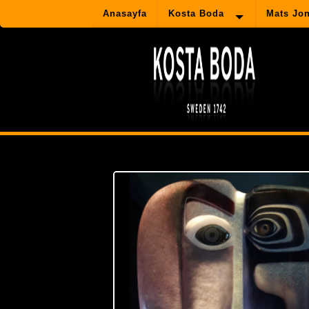
Anasayfa
Kosta Boda
Mats Jo
-
-->