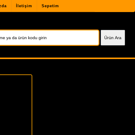
zda
İletişim
Sepetim