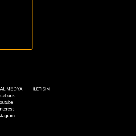
AL MEDYA
İLETİŞİM
cebook
outube
nterest
stagram