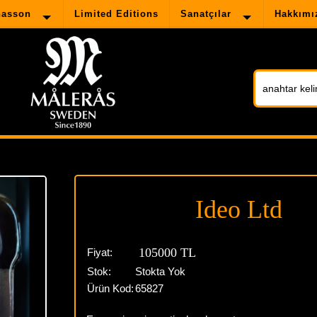
nasson
Limited Editions
Sanatçılar
Hakkımı
Ideo Ltd
105000 TL
Fiyat:
Stok:
Stokta Yok
Ürün Kod:
65827