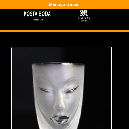
Menüyü Göster
-
-->