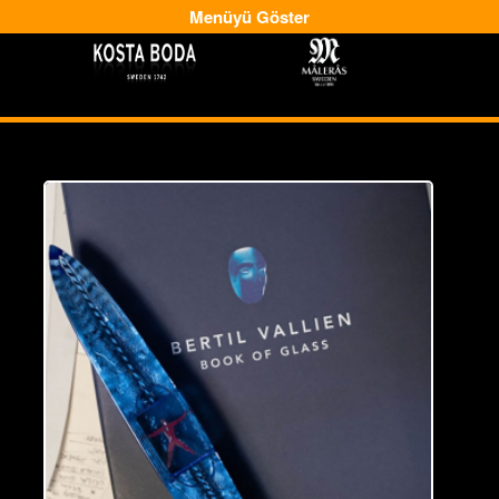
Menüyü Göster
-
-->