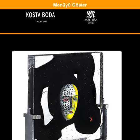
Menüyü Göster
-
-->